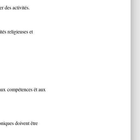
r des activités.
tés religieuses et
 aux
compétences ët aux
niques doivent être